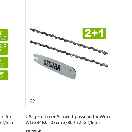
nd für
2 Sägeketten + Schwert passend für Worx
G 1,1mm
WG 384E.9 | 35cm 3/8LP 52TG 1,1mm
33,20 €