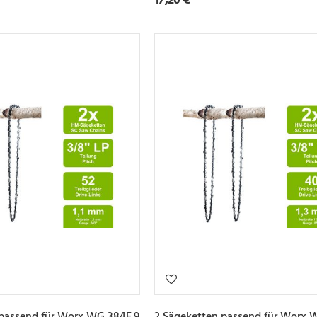
 passend für Worx WG 384E.9
2 Sägeketten passend für Worx 