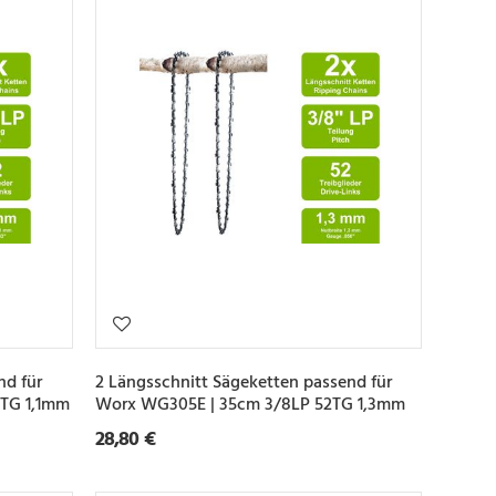
nd für
2 Längsschnitt Sägeketten passend für
2TG 1,1mm
Worx WG305E | 35cm 3/8LP 52TG 1,3mm
28,80 €