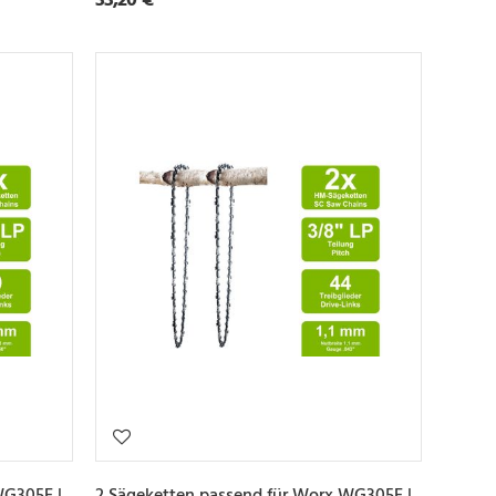
WG305E |
2 Sägeketten passend für Worx WG305E |