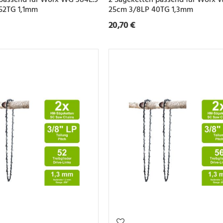
 52TG 1,1mm
25cm 3/8LP 40TG 1,3mm
20,70 €