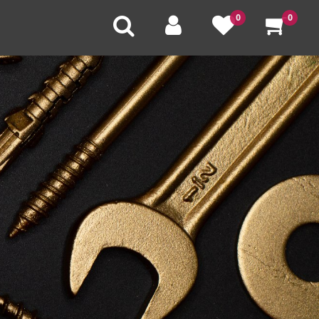
0
0
U
V
W
X
Y
Z