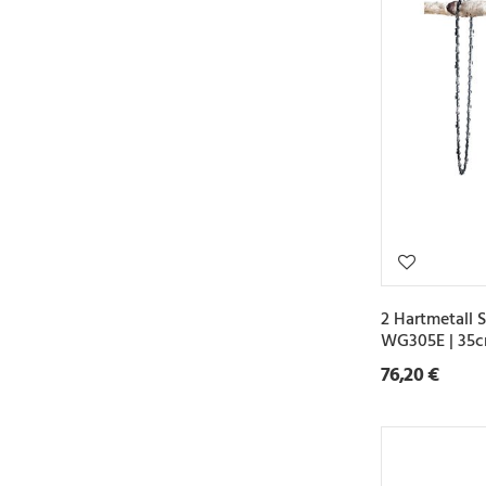
2 Hartmetall 
WG305E | 35c
76,20 €