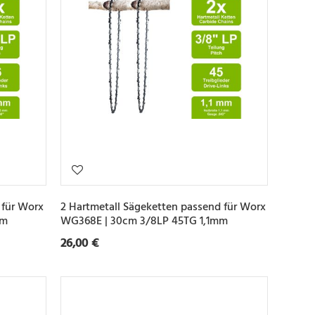
 für Worx
2 Hartmetall Sägeketten passend für Worx
mm
WG368E | 30cm 3/8LP 45TG 1,1mm
26,00 €