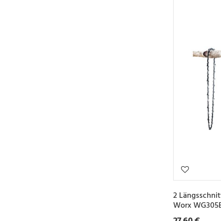
2 Längsschnit
Worx WG305E 
27,60 €