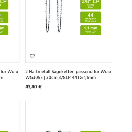
 für Worx
2 Hartmetall Sägeketten passend für Worx
mm
WG305E | 30cm 3/8LP 44TG 1,1mm
43,40 €