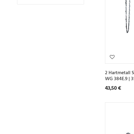
2 Hartmetall 
WG 384E.9 | 
43,50 €