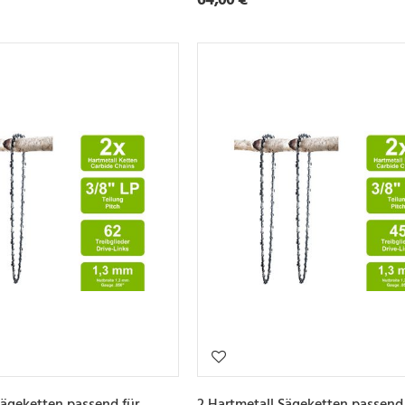
Sägeketten passend für
2 Hartmetall Sägeketten passend 