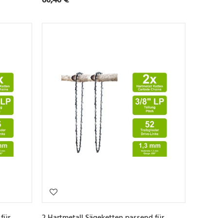
für
2 Hartmetall Sägeketten passend für