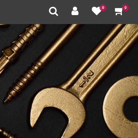
0
0
U
V
W
X
Y
Z