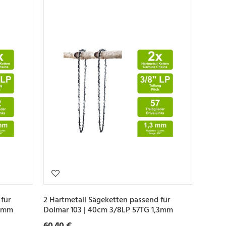
für
2 Hartmetall Sägeketten passend für
,3mm
Dolmar 103 | 40cm 3/8LP 57TG 1,3mm
60,40 €