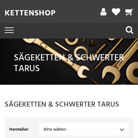
Filter
KETTENSHOP
A
r
b
e
SÄGEKETTEN & SCHWERTER
i
TARUS
t
s
l
ä
SÄGEKETTEN & SCHWERTER
TARUS
n
g
e
Hersteller:
Bitte wählen: