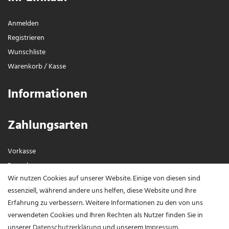
Anmelden
Registrieren
Wunschliste
Warenkorb
/
Kasse
Informationen
Zahlungsarten
Vorkasse
Paypal
Wir nutzen Cookies auf unserer Website. Einige von diesen sind
Visa / Mastercard
essenziell, während andere uns helfen, diese Website und Ihre
Erfahrung zu verbessern. Weitere Informationen zu den von uns
Vertrag widerrufen?
verwendeten Cookies und Ihren Rechten als Nutzer finden Sie in
unserer
Daten­schutz­erklärung
und unserem
Impressum
.