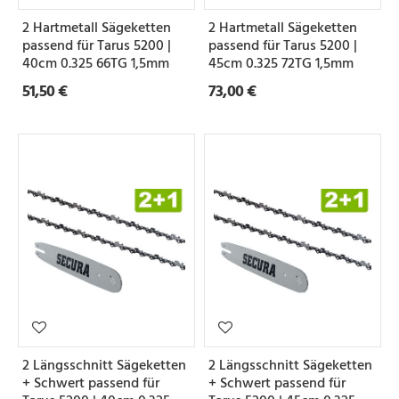
e
2 Hartmetall Sägeketten
2 Hartmetall Sägeketten
i
passend für Tarus 5200 |
passend für Tarus 5200 |
l
40cm 0.325 66TG 1,5mm
45cm 0.325 72TG 1,5mm
51,50 €
73,00 €
u
n
g
N
u
t
b
r
e
2 Längsschnitt Sägeketten
2 Längsschnitt Sägeketten
i
+ Schwert passend für
+ Schwert passend für
t