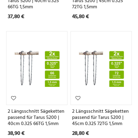
Tarus 5200 | 40cm 0.325
Tarus 5200 | 45cm 0.325
66TG 1,5mm
72TG 1,5mm
e
37,80 €
45,80 €
Z
a
h
n
f
o
r
m
2 Längsschnitt Sägeketten
2 Längsschnitt Sägeketten
S
passend für Tarus 5200 |
passend für Tarus 5200 |
e
40cm 0.325 66TG 1,5mm
45cm 0.325 72TG 1,5mm
t
38,90 €
28,80 €