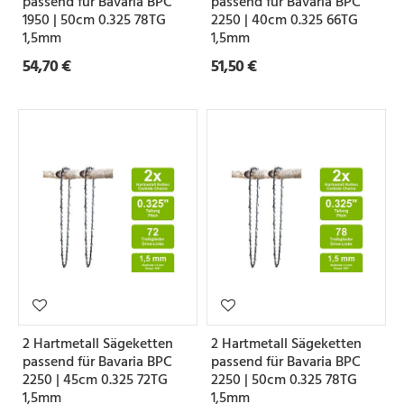
passend für Bavaria BPC
passend für Bavaria BPC
1950 | 50cm 0.325 78TG
2250 | 40cm 0.325 66TG
e
1,5mm
1,5mm
54,70 €
51,50 €
Z
a
h
n
f
o
r
m
S
2 Hartmetall Sägeketten
2 Hartmetall Sägeketten
e
passend für Bavaria BPC
passend für Bavaria BPC
2250 | 45cm 0.325 72TG
2250 | 50cm 0.325 78TG
t
1,5mm
1,5mm