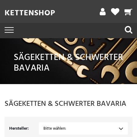
Filter
KETTENSHOP
A
r
b
e
SÄGEKETTEN & SCHWERTER
i
BAVARIA
t
s
l
ä
SÄGEKETTEN & SCHWERTER
BAVARIA
n
g
e
Hersteller:
Bitte wählen: