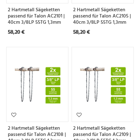
e
2 Hartmetall Sägeketten
2 Hartmetall Sägeketten
i
passend für Talon AC2101 |
passend für Talon AC2105 |
l
40cm 3/8LP 55TG 1,3mm
40cm 3/8LP 55TG 1,3mm
58,20 €
58,20 €
u
n
g
N
u
t
b
r
e
2 Hartmetall Sägeketten
2 Hartmetall Sägeketten
i
passend für Talon AC2108 |
passend für Talon AC2109 |
t