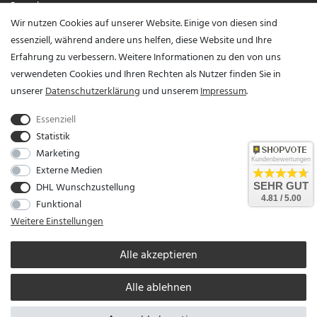
Paypal
Wir nutzen Cookies auf unserer Website. Einige von diesen sind
Visa / Mastercard
essenziell, während andere uns helfen, diese Website und Ihre
Erfahrung zu verbessern. Weitere Informationen zu den von uns
Vertrag widerrufen?
verwendeten Cookies und Ihren Rechten als Nutzer finden Sie in
unserer
Daten­schutz­erklärung
und unserem
Impressum
.
Essenziell
Statistik
Marketing
Kundenbewertungen
Externe Medien
DHL Wunschzustellung
SEHR GUT
Unser Unternehmen sammelt über den unabhängigen Dienstleister SHOPVOTE
4.81 / 5.00
Funktional
Bewertungen. SHOPVOTE setzt automatische und manuelle Maßnahmen ein, um
Weitere Einstellungen
Bewertungen zu verifizieren.
Informationen zur Echtheit von Kundenbewertungen auf
SHOPVOTE finden Sie hier
.
Alle akzeptieren
Alle ablehnen
* Alle Preise verstehen sich inkl. gesetzl. MwSt. zzgl.
Versandkosten
© copyright 2026
Kettenshop / Alle Rechte vorbehalten / Realisation
colornativ /