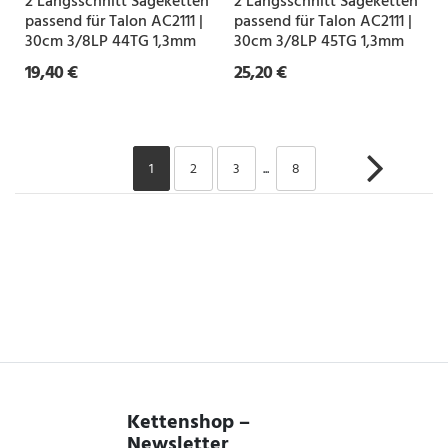
2 Längsschnitt Sägeketten
2 Längsschnitt Sägeketten
passend für Talon AC2111 |
passend für Talon AC2111 |
30cm 3/8LP 44TG 1,3mm
30cm 3/8LP 45TG 1,3mm
19,40 €
25,20 €
1
2
3
...
8
Kettenshop –
Newsletter