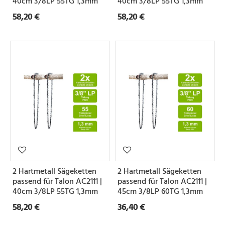
40cm 3/8LP 55TG 1,3mm
40cm 3/8LP 55TG 1,3mm
e
58,20 €
58,20 €
Z
a
h
n
f
o
r
m
2 Hartmetall Sägeketten
2 Hartmetall Sägeketten
passend für Talon AC2111 |
passend für Talon AC2111 |
S
40cm 3/8LP 55TG 1,3mm
45cm 3/8LP 60TG 1,3mm
e
58,20 €
36,40 €
t