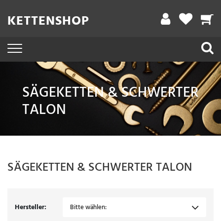
Filter
KETTENSHOP
A
r
b
e
SÄGEKETTEN & SCHWERTER
i
TALON
t
s
l
ä
SÄGEKETTEN & SCHWERTER
TALON
n
g
e
Hersteller:
Bitte wählen: