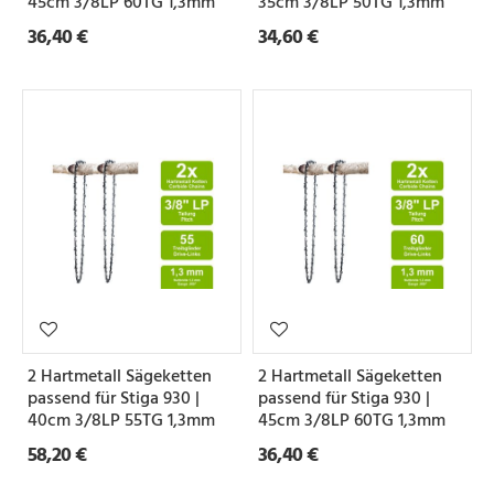
45cm 3/8LP 60TG 1,3mm
35cm 3/8LP 50TG 1,3mm
e
36,40 €
34,60 €
Z
a
h
n
f
o
r
m
2 Hartmetall Sägeketten
2 Hartmetall Sägeketten
passend für Stiga 930 |
passend für Stiga 930 |
S
40cm 3/8LP 55TG 1,3mm
45cm 3/8LP 60TG 1,3mm
e
58,20 €
36,40 €
t