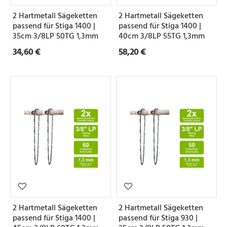
e
2 Hartmetall Sägeketten
2 Hartmetall Sägeketten
i
passend für Stiga 1400 |
passend für Stiga 1400 |
l
35cm 3/8LP 50TG 1,3mm
40cm 3/8LP 55TG 1,3mm
34,60 €
58,20 €
u
n
g
N
u
t
b
r
e
2 Hartmetall Sägeketten
2 Hartmetall Sägeketten
i
passend für Stiga 1400 |
passend für Stiga 930 |
t