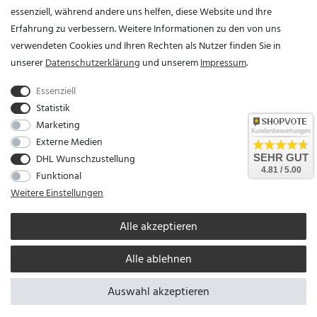
essenziell, während andere uns helfen, diese Website und Ihre
Erfahrung zu verbessern. Weitere Informationen zu den von uns
Vertrag widerrufen?
verwendeten Cookies und Ihren Rechten als Nutzer finden Sie in
unserer
Daten­schutz­erklärung
und unserem
Impressum
.
Essenziell
Statistik
Marketing
Kundenbewertungen
Externe Medien
DHL Wunschzustellung
SEHR GUT
Unser Unternehmen sammelt über den unabhängigen Dienstleister SHOPVOTE
4.81 / 5.00
Funktional
Bewertungen. SHOPVOTE setzt automatische und manuelle Maßnahmen ein, um
Weitere Einstellungen
Bewertungen zu verifizieren.
Informationen zur Echtheit von Kundenbewertungen auf
SHOPVOTE finden Sie hier
.
Alle akzeptieren
Alle ablehnen
* Alle Preise verstehen sich inkl. gesetzl. MwSt. zzgl.
Versandkosten
© copyright 2026
Kettenshop / Alle Rechte vorbehalten / Realisation
colornativ /
Auswahl akzeptieren