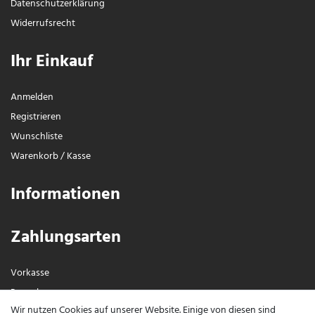
Daten­schutz­erklärung
Widerrufs­recht
Ihr Einkauf
Anmelden
Registrieren
Wunschliste
Warenkorb
/
Kasse
Informationen
Zahlungsarten
Vorkasse
Paypal
Wir nutzen Cookies auf unserer Website. Einige von diesen sind
Visa / Mastercard