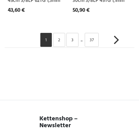
45cm 3/8LP 62TG 1,3mm
30cm 3/8LP 45TG 1,1mm
43,60 €
50,90 €
1
2
3
...
37
Kettenshop –
Newsletter