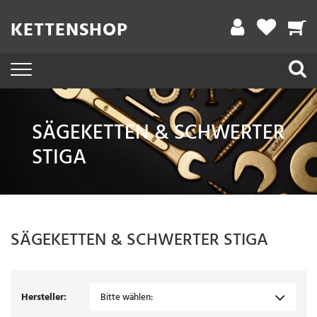
Filter
KETTENSHOP
A
r
b
e
SÄGEKETTEN & SCHWERTER
i
STIGA
t
s
l
ä
SÄGEKETTEN & SCHWERTER
STIGA
n
g
e
Hersteller:
Bitte wählen: