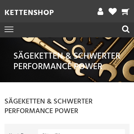
Filter
KETTENSHOP
A
r
b
e
SÄGEKETTEN & SCHWERTER
i
PERFORMANCE POWER
t
s
l
ä
SÄGEKETTEN & SCHWERTER
n
PERFORMANCE POWER
g
e