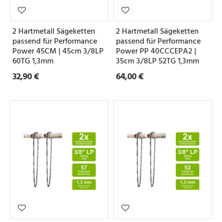
e
i
2 Hartmetall Sägeketten
2 Hartmetall Sägeketten
l
passend für Performance
passend für Performance
u
Power 45CM | 45cm 3/8LP
Power PP 40CCCEPA2 |
60TG 1,3mm
35cm 3/8LP 52TG 1,3mm
n
32,90 €
64,00 €
g
N
u
t
b
r
e
i
t