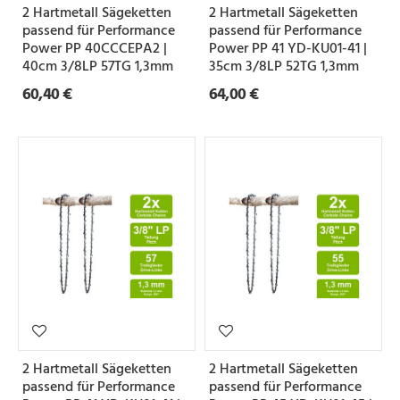
2 Hartmetall Sägeketten
2 Hartmetall Sägeketten
e
passend für Performance
passend für Performance
Power PP 40CCCEPA2 |
Power PP 41 YD-KU01-41 |
40cm 3/8LP 57TG 1,3mm
35cm 3/8LP 52TG 1,3mm
Z
60,40 €
64,00 €
a
h
n
f
o
r
m
S
e
2 Hartmetall Sägeketten
2 Hartmetall Sägeketten
t
passend für Performance
passend für Performance