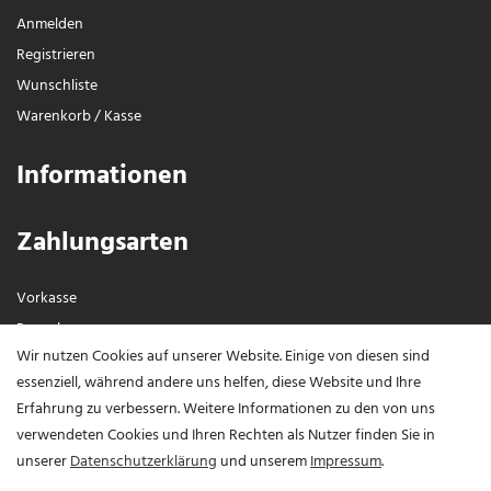
Anmelden
Registrieren
Wunschliste
Warenkorb
/
Kasse
Informationen
Zahlungsarten
Vorkasse
Paypal
Wir nutzen Cookies auf unserer Website. Einige von diesen sind
Visa / Mastercard
essenziell, während andere uns helfen, diese Website und Ihre
Erfahrung zu verbessern. Weitere Informationen zu den von uns
Vertrag widerrufen?
verwendeten Cookies und Ihren Rechten als Nutzer finden Sie in
unserer
Daten­schutz­erklärung
und unserem
Impressum
.