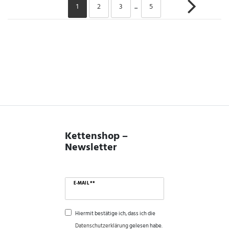
1
2
3
...
5
Kettenshop –
Newsletter
E-MAIL **
Hiermit bestätige ich, dass ich die
Daten­schutz­erklärung
gelesen habe.