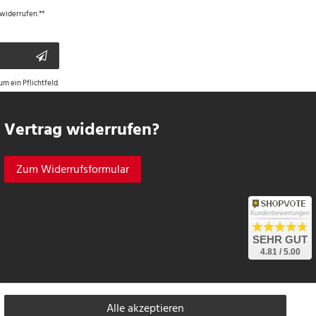
 widerrufen.**
um ein Pflichtfeld.
Vertrag widerrufen?
Zum Widerrufsformular
Kundenbewertungen
SEHR GUT
4.81 / 5.00
izieren.
Informationen zur Echtheit von Kundenbewertungen auf SHOPVOTE finden
Alle akzeptieren