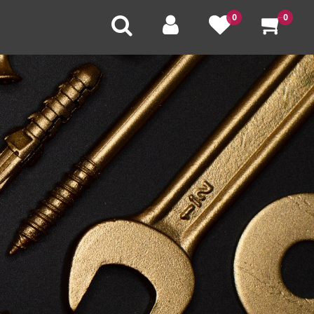
0
0
U
V
W
X
Y
Z