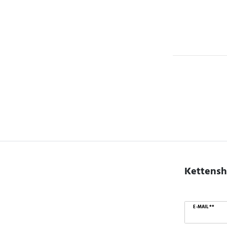
Kettensh
E-MAIL **