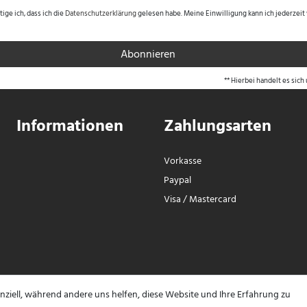
tige ich, dass ich die
Daten­schutz­erklärung
gelesen habe. Meine Einwilligung kann ich jederzeit
Abonnieren
** Hierbei handelt es sich 
Informationen
Zahlungsarten
Vorkasse
Paypal
Visa / Mastercard
ungen. SHOPVOTE setzt automatische und manuelle Maßnahmen ein, um Bewertungen zu verif
nziell, während andere uns helfen, diese Website und Ihre Erfahrung zu