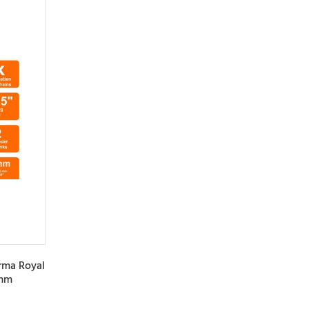
rma Royal
5mm