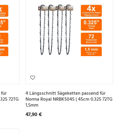
 für
4 Längsschnitt Sägeketten passend für
.325 72TG
Norma Royal NRBK5045 | 45cm 0.325 72TG
1,5mm
47,90 €