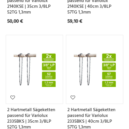
passend für Variolux
passend für Variolux
2140KSE | 35cm 3/8LP
2140KSE | 40cm 3/8LP
e
52TG 1,3mm
57TG 1,3mm
50,00 €
59,10 €
Z
a
h
n
f
o
r
m
S
2 Hartmetall Sägeketten
2 Hartmetall Sägeketten
e
passend für Variolux
passend für Variolux
2335BKS | 35cm 3/8LP
2335BKS | 40cm 3/8LP
t
52TG 1,3mm
57TG 1,3mm