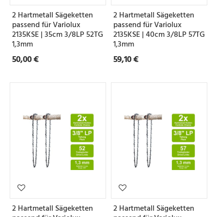
e
2 Hartmetall Sägeketten
2 Hartmetall Sägeketten
i
passend für Variolux
passend für Variolux
l
2135KSE | 35cm 3/8LP 52TG
2135KSE | 40cm 3/8LP 57TG
1,3mm
1,3mm
u
50,00 €
59,10 €
n
g
N
u
t
b
r
e
i
2 Hartmetall Sägeketten
2 Hartmetall Sägeketten
t