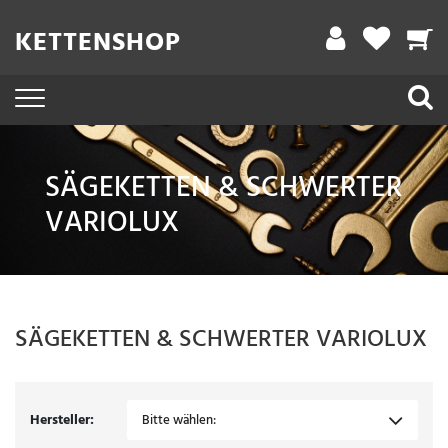
Filter
KETTENSHOP
A
r
b
e
SÄGEKETTEN & SCHWERTER
i
VARIOLUX
t
s
l
ä
SÄGEKETTEN & SCHWERTER
VARIOLUX
n
g
e
Hersteller:
Bitte wählen: