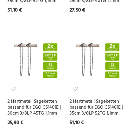
35cm 3/8LP 52TG 1,1mm
25cm 3/8LP 40TG 1,1mm
e
51,10 €
27,50 €
Z
a
h
n
f
o
r
m
2 Hartmetall Sägeketten
2 Hartmetall Sägeketten
passend für EGO CS1401E |
passend für EGO CS1401E |
S
30cm 3/8LP 45TG 1,1mm
35cm 3/8LP 52TG 1,1mm
e
25,90 €
51,10 €
t