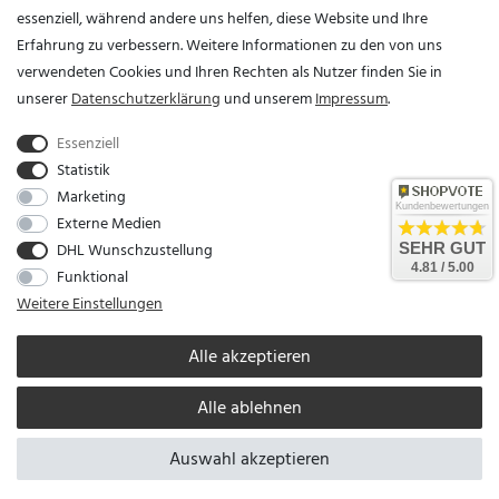
essenziell, während andere uns helfen, diese Website und Ihre
Erfahrung zu verbessern. Weitere Informationen zu den von uns
Vertrag widerrufen?
verwendeten Cookies und Ihren Rechten als Nutzer finden Sie in
unserer
Daten­schutz­erklärung
und unserem
Impressum
.
Essenziell
Statistik
Marketing
Kundenbewertungen
Externe Medien
DHL Wunschzustellung
SEHR GUT
Unser Unternehmen sammelt über den unabhängigen Dienstleister SHOPVOTE
4.81 / 5.00
Funktional
Bewertungen. SHOPVOTE setzt automatische und manuelle Maßnahmen ein, um
Weitere Einstellungen
Bewertungen zu verifizieren.
Informationen zur Echtheit von Kundenbewertungen auf
SHOPVOTE finden Sie hier
.
Alle akzeptieren
Alle ablehnen
* Alle Preise verstehen sich inkl. gesetzl. MwSt. zzgl.
Versandkosten
© copyright 2026
Kettenshop / Alle Rechte vorbehalten / Realisation
colornativ /
Auswahl akzeptieren