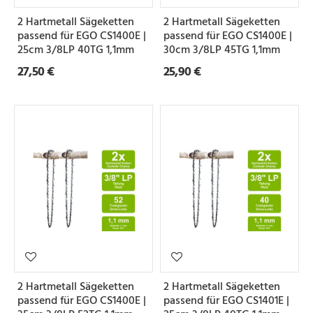
e
2 Hartmetall Sägeketten
2 Hartmetall Sägeketten
i
passend für EGO CS1400E |
passend für EGO CS1400E |
l
25cm 3/8LP 40TG 1,1mm
30cm 3/8LP 45TG 1,1mm
27,50 €
25,90 €
u
n
g
N
u
t
b
r
e
2 Hartmetall Sägeketten
2 Hartmetall Sägeketten
i
passend für EGO CS1400E |
passend für EGO CS1401E |
t