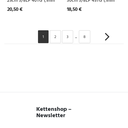
25cm 3/8LP 40TG 1,1mm
30cm 3/8LP 45TG 1,1mm
20,50 €
18,50 €
1
2
3
...
8
Kettenshop –
Newsletter