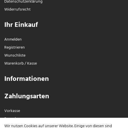
Daten­schutz­erklärung
Widerrufs­recht
Ihr Einkauf
Anmelden
Registrieren
Wunschliste
Warenkorb
/
Kasse
Informationen
Zahlungsarten
Vorkasse
Paypal
Wir nutzen Cookies auf unserer Website. Einige von diesen sind
Visa / Mastercard