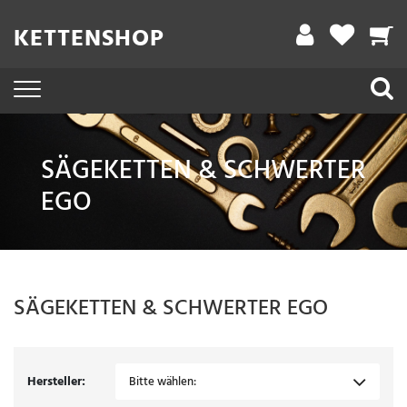
Filter
KETTENSHOP
A
r
b
e
SÄGEKETTEN & SCHWERTER
i
EGO
t
s
l
ä
SÄGEKETTEN & SCHWERTER
EGO
n
g
e
Hersteller:
Bitte wählen: