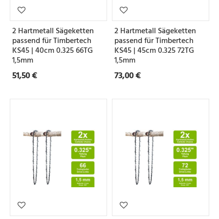
e
i
2 Hartmetall Sägeketten
2 Hartmetall Sägeketten
l
passend für Timbertech
passend für Timbertech
u
KS45 | 40cm 0.325 66TG
KS45 | 45cm 0.325 72TG
1,5mm
1,5mm
n
51,50 €
73,00 €
g
N
u
t
b
r
e
i
t