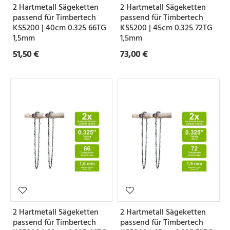
2 Hartmetall Sägeketten
2 Hartmetall Sägeketten
e
passend für Timbertech
passend für Timbertech
KS5200 | 40cm 0.325 66TG
KS5200 | 45cm 0.325 72TG
1,5mm
1,5mm
Z
51,50 €
73,00 €
a
h
n
f
o
r
m
S
e
2 Hartmetall Sägeketten
2 Hartmetall Sägeketten
t
passend für Timbertech
passend für Timbertech