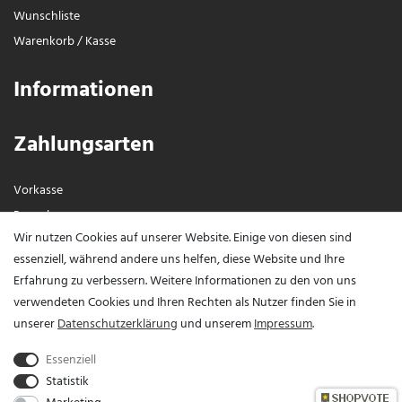
Wunschliste
Warenkorb
/
Kasse
Informationen
Zahlungsarten
Vorkasse
Paypal
Wir nutzen Cookies auf unserer Website. Einige von diesen sind
Visa / Mastercard
essenziell, während andere uns helfen, diese Website und Ihre
Erfahrung zu verbessern. Weitere Informationen zu den von uns
Vertrag widerrufen?
verwendeten Cookies und Ihren Rechten als Nutzer finden Sie in
unserer
Daten­schutz­erklärung
und unserem
Impressum
.
Essenziell
Statistik