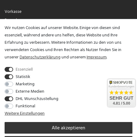
Vorkasse
Paypal
Wir nutzen Cookies auf unserer Website. Einige von diesen sind
Visa / Mastercard
essenziell, während andere uns helfen, diese Website und Ihre
Erfahrung zu verbessern. Weitere Informationen zu den von uns
Vertrag widerrufen?
verwendeten Cookies und Ihren Rechten als Nutzer finden Sie in
unserer
Daten­schutz­erklärung
und unserem
Impressum
.
Essenziell
Statistik
Marketing
Kundenbewertungen
Externe Medien
DHL Wunschzustellung
SEHR GUT
Unser Unternehmen sammelt über den unabhängigen Dienstleister SHOPVOTE
4.81 / 5.00
Funktional
Bewertungen. SHOPVOTE setzt automatische und manuelle Maßnahmen ein, um
Weitere Einstellungen
Bewertungen zu verifizieren.
Informationen zur Echtheit von Kundenbewertungen auf
SHOPVOTE finden Sie hier
.
Alle akzeptieren