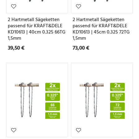
e
i
2 Hartmetall Sägeketten
2 Hartmetall Sägeketten
l
passend für KRAFT&DELE
passend für KRAFT&DELE
u
KD10613 | 40cm 0.325 66TG
KD10613 | 45cm 0.325 72TG
1,5mm
1,5mm
n
39,50 €
73,00 €
g
N
u
t
b
r
e
i
t