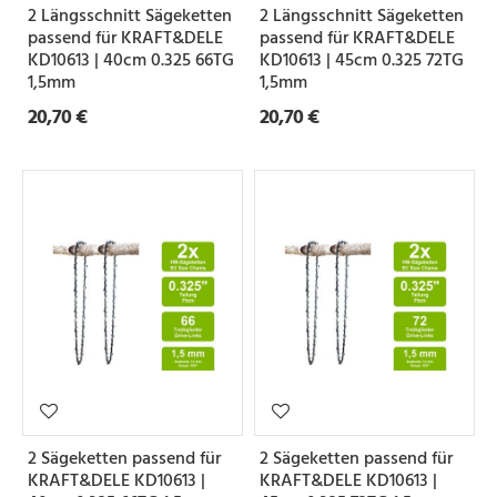
2 Längsschnitt Sägeketten
2 Längsschnitt Sägeketten
e
passend für KRAFT&DELE
passend für KRAFT&DELE
KD10613 | 40cm 0.325 66TG
KD10613 | 45cm 0.325 72TG
1,5mm
1,5mm
Z
20,70 €
20,70 €
a
h
n
f
o
r
m
S
e
2 Sägeketten passend für
2 Sägeketten passend für
t
KRAFT&DELE KD10613 |
KRAFT&DELE KD10613 |