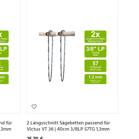
nd für
2 Längsschnitt Sägeketten passend für
1,3mm
Victus VT 36 | 40cm 3/8LP 57TG 1,3mm
25,70 €