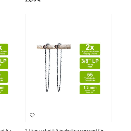
nd für
2 Längsschnitt Sägeketten passend für