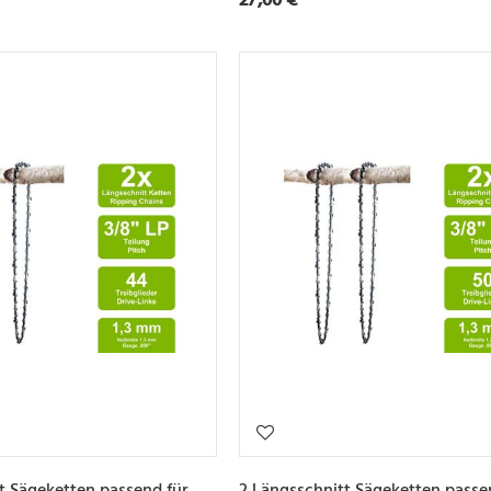
t Sägeketten passend für
2 Längsschnitt Sägeketten passe