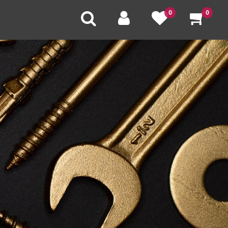
0
0
U
V
W
X
Y
Z