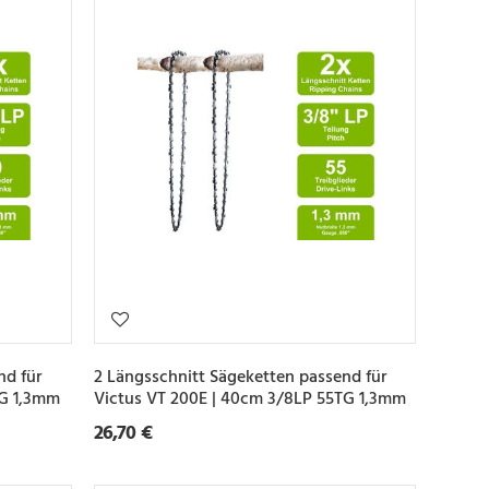
nd für
2 Längsschnitt Sägeketten passend für
TG 1,3mm
Victus VT 200E | 40cm 3/8LP 55TG 1,3mm
26,70 €