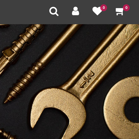
0
0
U
V
W
X
Y
Z