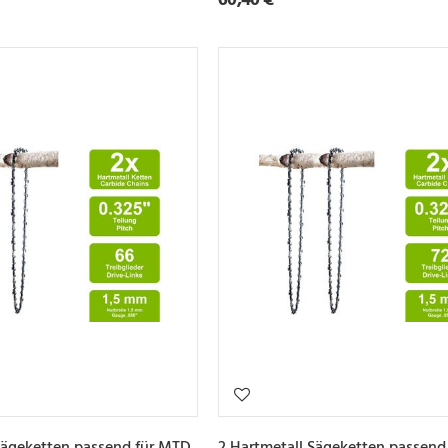
Sägeketten passend für MTD
2 Hartmetall Sägeketten passend