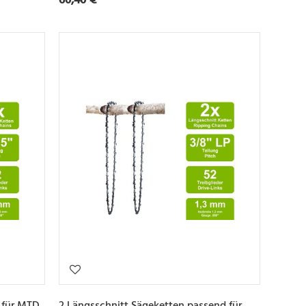
 für MTD
2 Längsschnitt Sägeketten passend für