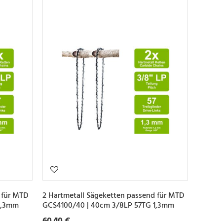
 für MTD
2 Hartmetall Sägeketten passend für MTD
1,3mm
GCS4100/40 | 40cm 3/8LP 57TG 1,3mm
60,40 €