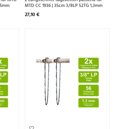
1,5mm
MTD CC 1936 | 35cm 3/8LP 52TG 1,3mm
27,10 €