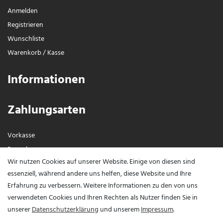
Anmelden
Registrieren
Wunschliste
Warenkorb
/
Kasse
Informationen
Zahlungsarten
Vorkasse
Paypal
Wir nutzen Cookies auf unserer Website. Einige von diesen sind
Visa / Mastercard
essenziell, während andere uns helfen, diese Website und Ihre
Erfahrung zu verbessern. Weitere Informationen zu den von uns
Vertrag widerrufen?
verwendeten Cookies und Ihren Rechten als Nutzer finden Sie in
unserer
Daten­schutz­erklärung
und unserem
Impressum
.