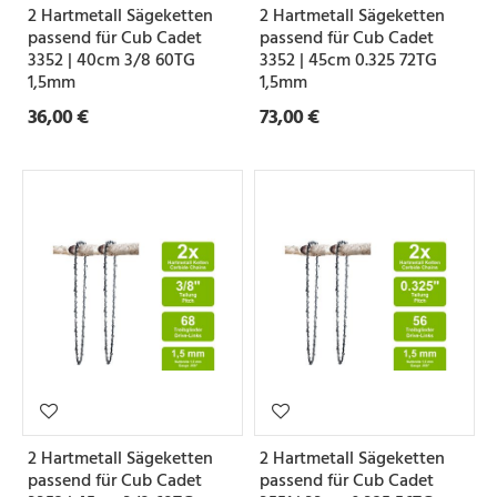
2 Hartmetall Sägeketten
2 Hartmetall Sägeketten
e
passend für Cub Cadet
passend für Cub Cadet
3352 | 40cm 3/8 60TG
3352 | 45cm 0.325 72TG
1,5mm
1,5mm
Z
36,00 €
73,00 €
a
h
n
f
o
r
m
S
e
2 Hartmetall Sägeketten
2 Hartmetall Sägeketten
t
passend für Cub Cadet
passend für Cub Cadet