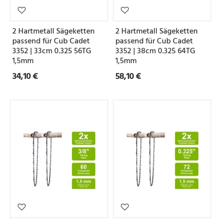
e
i
2 Hartmetall Sägeketten
2 Hartmetall Sägeketten
l
passend für Cub Cadet
passend für Cub Cadet
u
3352 | 33cm 0.325 56TG
3352 | 38cm 0.325 64TG
1,5mm
1,5mm
n
34,10 €
58,10 €
g
N
u
t
b
r
e
i
t