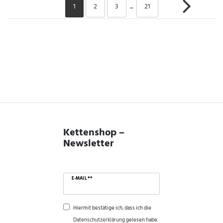
1
2
3
...
21
Kettenshop –
Newsletter
E-MAIL **
Hiermit bestätige ich, dass ich die
Daten­schutz­erklärung
gelesen habe.