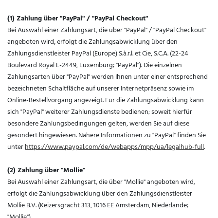
(1)
Zahlung über "PayPal" / "PayPal Checkout"
Bei Auswahl einer Zahlungsart, die über "PayPal" / "PayPal Checkout"
angeboten wird, erfolgt die Zahlungsabwicklung über den
Zahlungsdienstleister PayPal (Europe) S.à.r.l. et Cie, S.C.A. (22-24
Boulevard Royal L-2449, Luxemburg; "PayPal"). Die einzelnen
Zahlungsarten über "PayPal" werden Ihnen unter einer entsprechend
bezeichneten Schaltfläche auf unserer Internetpräsenz sowie im
Online-Bestellvorgang angezeigt. Für die Zahlungsabwicklung kann
sich "PayPal" weiterer Zahlungsdienste bedienen; soweit hierfür
besondere Zahlungsbedingungen gelten, werden Sie auf diese
gesondert hingewiesen. Nähere Informationen zu "PayPal" finden Sie
unter
https://www.paypal.com/de/webapps/mpp/ua/legalhub-full
.
(2) Zahlung über "Mollie"
Bei Auswahl einer Zahlungsart, die über "Mollie" angeboten wird,
erfolgt die Zahlungsabwicklung über den Zahlungsdienstleister
Mollie B.V. (Keizersgracht 313, 1016 EE Amsterdam, Niederlande;
"Mollie").