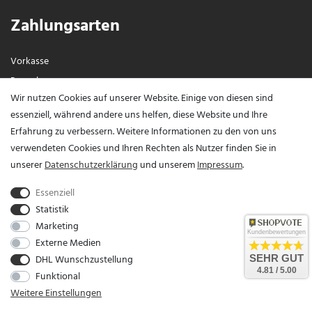
Zahlungsarten
Vorkasse
Paypal
Wir nutzen Cookies auf unserer Website. Einige von diesen sind
Visa / Mastercard
essenziell, während andere uns helfen, diese Website und Ihre
Erfahrung zu verbessern. Weitere Informationen zu den von uns
Vertrag widerrufen?
verwendeten Cookies und Ihren Rechten als Nutzer finden Sie in
unserer
Daten­schutz­erklärung
und unserem
Impressum
.
Essenziell
Statistik
Marketing
Kundenbewertungen
Externe Medien
DHL Wunschzustellung
SEHR GUT
Unser Unternehmen sammelt über den unabhängigen Dienstleister SHOPVOTE
4.81 / 5.00
Funktional
Bewertungen. SHOPVOTE setzt automatische und manuelle Maßnahmen ein, um
Weitere Einstellungen
Bewertungen zu verifizieren.
Informationen zur Echtheit von Kundenbewertungen auf