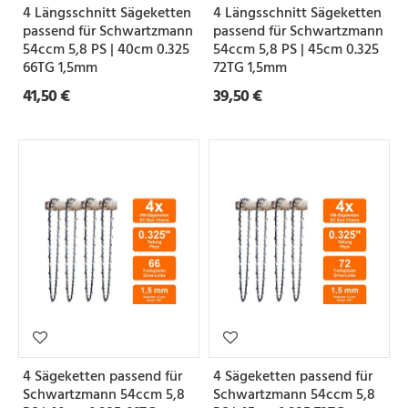
4 Längsschnitt Sägeketten
4 Längsschnitt Sägeketten
e
passend für Schwartzmann
passend für Schwartzmann
54ccm 5,8 PS | 40cm 0.325
54ccm 5,8 PS | 45cm 0.325
66TG 1,5mm
72TG 1,5mm
Z
41,50 €
39,50 €
a
h
n
f
o
r
m
S
e
4 Sägeketten passend für
4 Sägeketten passend für
t
Schwartzmann 54ccm 5,8
Schwartzmann 54ccm 5,8