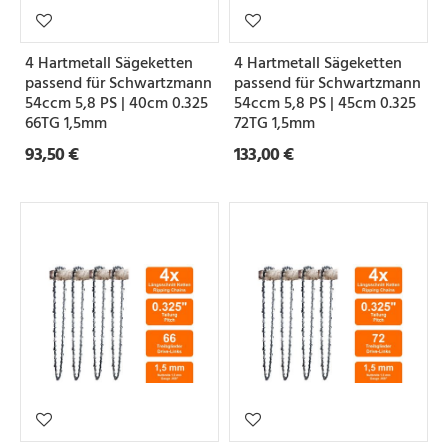
e
i
4 Hartmetall Sägeketten
4 Hartmetall Sägeketten
l
passend für Schwartzmann
passend für Schwartzmann
u
54ccm 5,8 PS | 40cm 0.325
54ccm 5,8 PS | 45cm 0.325
66TG 1,5mm
72TG 1,5mm
n
93,50 €
133,00 €
g
N
u
t
b
r
e
i
t