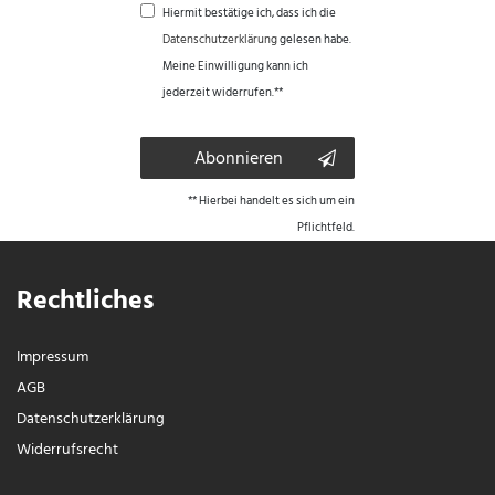
Hiermit bestätige ich, dass ich die
Daten­schutz­erklärung
gelesen habe.
Meine Einwilligung kann ich
jederzeit widerrufen.**
Abonnieren
** Hierbei handelt es sich um ein
Pflichtfeld.
Rechtliches
Impressum
AGB
Daten­schutz­erklärung
Widerrufs­recht