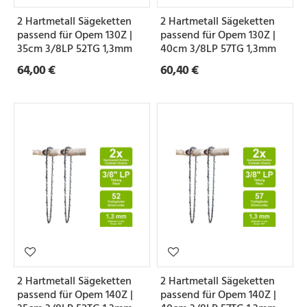
e
2 Hartmetall Sägeketten
2 Hartmetall Sägeketten
i
passend für Opem 130Z |
passend für Opem 130Z |
l
35cm 3/8LP 52TG 1,3mm
40cm 3/8LP 57TG 1,3mm
64,00 €
60,40 €
u
n
g
N
u
t
b
r
e
2 Hartmetall Sägeketten
2 Hartmetall Sägeketten
i
passend für Opem 140Z |
passend für Opem 140Z |
t