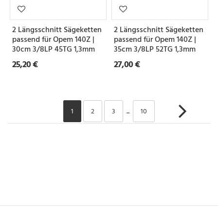
2 Längsschnitt Sägeketten
2 Längsschnitt Sägeketten
passend für Opem 140Z |
passend für Opem 140Z |
30cm 3/8LP 45TG 1,3mm
35cm 3/8LP 52TG 1,3mm
25,20 €
27,00 €
1
2
3
...
10