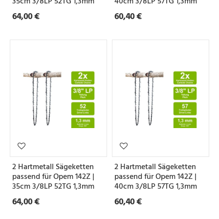
35cm 3/8LP 52TG 1,3mm
40cm 3/8LP 57TG 1,3mm
e
64,00 €
60,40 €
Z
a
h
n
f
o
r
m
2 Hartmetall Sägeketten
2 Hartmetall Sägeketten
passend für Opem 142Z |
passend für Opem 142Z |
S
35cm 3/8LP 52TG 1,3mm
40cm 3/8LP 57TG 1,3mm
e
64,00 €
60,40 €
t