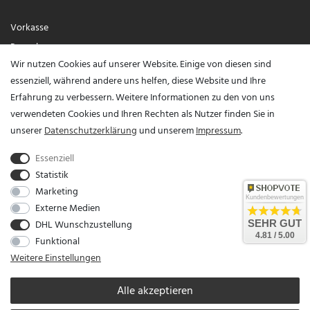
Vorkasse
Paypal
Wir nutzen Cookies auf unserer Website. Einige von diesen sind
Visa / Mastercard
essenziell, während andere uns helfen, diese Website und Ihre
Erfahrung zu verbessern. Weitere Informationen zu den von uns
Vertrag widerrufen?
verwendeten Cookies und Ihren Rechten als Nutzer finden Sie in
unserer
Daten­schutz­erklärung
und unserem
Impressum
.
Essenziell
Statistik
Marketing
Kundenbewertungen
Externe Medien
DHL Wunschzustellung
SEHR GUT
Unser Unternehmen sammelt über den unabhängigen Dienstleister SHOPVOTE
4.81 / 5.00
Funktional
Bewertungen. SHOPVOTE setzt automatische und manuelle Maßnahmen ein, um
Weitere Einstellungen
Bewertungen zu verifizieren.
Informationen zur Echtheit von Kundenbewertungen auf
SHOPVOTE finden Sie hier
.
Alle akzeptieren