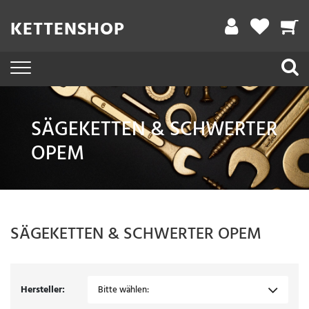
Filter
KETTENSHOP
A
r
b
e
SÄGEKETTEN & SCHWERTER
i
OPEM
t
s
l
ä
SÄGEKETTEN & SCHWERTER
OPEM
n
g
e
Hersteller:
Bitte wählen: