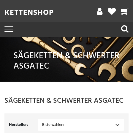
Filter
KETTENSHOP
A
r
b
e
SÄGEKETTEN & SCHWERTER
i
ASGATEC
t
s
l
ä
SÄGEKETTEN & SCHWERTER
ASGATEC
n
g
e
Hersteller:
Bitte wählen: