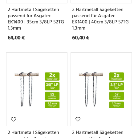
e
2 Hartmetall Sägeketten
2 Hartmetall Sägeketten
i
passend für Asgatec
passend für Asgatec
l
EK1400 | 35cm 3/8LP 52TG
EK1400 | 40cm 3/8LP 57TG
1,3mm
1,3mm
u
64,00 €
60,40 €
n
g
N
u
t
b
r
e
i
2 Hartmetall Sägeketten
2 Hartmetall Sägeketten
t