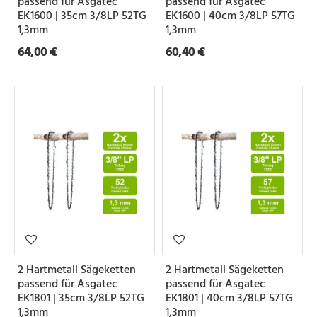
passend für Asgatec
passend für Asgatec
EK1600 | 35cm 3/8LP 52TG
EK1600 | 40cm 3/8LP 57TG
e
1,3mm
1,3mm
64,00 €
60,40 €
Z
a
h
n
f
o
r
m
S
2 Hartmetall Sägeketten
2 Hartmetall Sägeketten
e
passend für Asgatec
passend für Asgatec
EK1801 | 35cm 3/8LP 52TG
EK1801 | 40cm 3/8LP 57TG
t
1,3mm
1,3mm