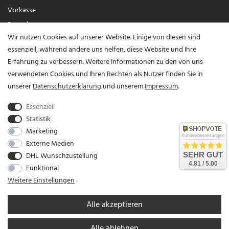
Vorkasse
Paypal
Wir nutzen Cookies auf unserer Website. Einige von diesen sind
Visa / Mastercard
essenziell, während andere uns helfen, diese Website und Ihre
Erfahrung zu verbessern. Weitere Informationen zu den von uns
Vertrag widerrufen?
verwendeten Cookies und Ihren Rechten als Nutzer finden Sie in
unserer
Daten­schutz­erklärung
und unserem
Impressum
.
Essenziell
Statistik
Marketing
Kundenbewertungen
Externe Medien
DHL Wunschzustellung
SEHR GUT
Unser Unternehmen sammelt über den unabhängigen Dienstleister SHOPVOTE
4.81 / 5.00
Funktional
Bewertungen. SHOPVOTE setzt automatische und manuelle Maßnahmen ein, um
Weitere Einstellungen
Bewertungen zu verifizieren.
Informationen zur Echtheit von Kundenbewertungen auf
SHOPVOTE finden Sie hier
.
Alle akzeptieren
Alle ablehnen
* Alle Preise verstehen sich inkl. gesetzl. MwSt. zzgl.
Versandkosten
© copyright 2026