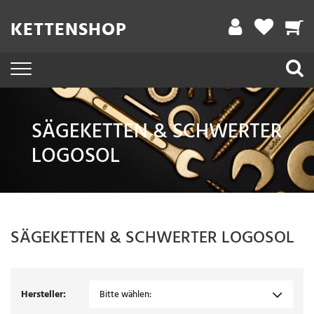
Filter
KETTENSHOP
A
r
b
e
SÄGEKETTEN & SCHWERTER
i
LOGOSOL
t
s
l
ä
SÄGEKETTEN & SCHWERTER
LOGOSOL
n
g
e
Hersteller:
Bitte wählen: