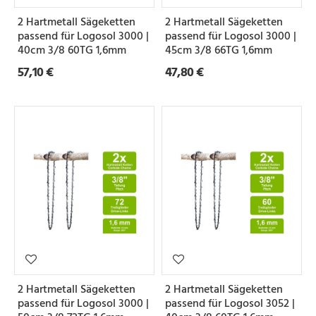
e
2 Hartmetall Sägeketten
2 Hartmetall Sägeketten
i
passend für Logosol 3000 |
passend für Logosol 3000 |
l
40cm 3/8 60TG 1,6mm
45cm 3/8 66TG 1,6mm
57,10 €
47,80 €
u
n
g
N
u
t
b
r
e
2 Hartmetall Sägeketten
2 Hartmetall Sägeketten
i
passend für Logosol 3000 |
passend für Logosol 3052 |
t