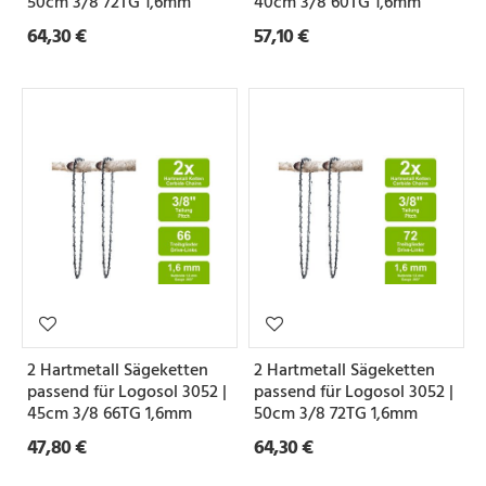
50cm 3/8 72TG 1,6mm
40cm 3/8 60TG 1,6mm
e
64,30 €
57,10 €
Z
a
h
n
f
o
r
m
2 Hartmetall Sägeketten
2 Hartmetall Sägeketten
passend für Logosol 3052 |
passend für Logosol 3052 |
S
45cm 3/8 66TG 1,6mm
50cm 3/8 72TG 1,6mm
e
47,80 €
64,30 €
t