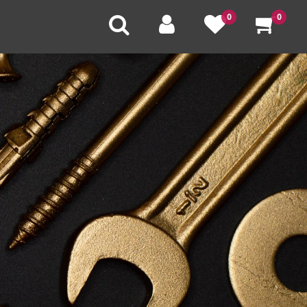
0
0
U
V
W
X
Y
Z