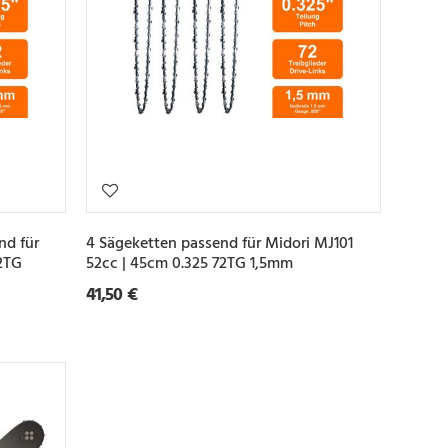
nd für
4 Sägeketten passend für Midori MJ101
72TG
52cc | 45cm 0.325 72TG 1,5mm
41,50 €