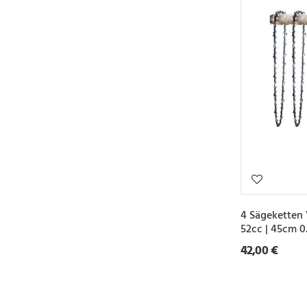
4 Sägeketten 
52cc | 45cm 0
42,00 €