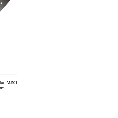
ori MJ101
5mm