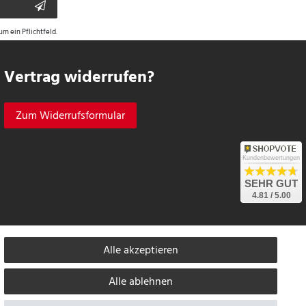
um ein Pflichtfeld.
Vertrag widerrufen?
Zum Widerrufsformular
Kundenbewertungen
SEHR GUT
4.81 / 5.00
izieren.
Informationen zur Echtheit von Kundenbewertungen auf SHOPVOTE finden
Alle akzeptieren
Alle ablehnen