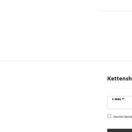
Kettensh
E-MAIL **
Hiermit bestä