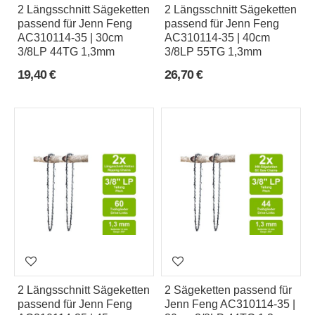
2 Längsschnitt Sägeketten
2 Längsschnitt Sägeketten
e
passend für Jenn Feng
passend für Jenn Feng
AC310114-35 | 30cm
AC310114-35 | 40cm
3/8LP 44TG 1,3mm
3/8LP 55TG 1,3mm
Z
19,40 €
26,70 €
a
h
n
f
o
r
m
S
e
2 Längsschnitt Sägeketten
2 Sägeketten passend für
t
passend für Jenn Feng
Jenn Feng AC310114-35 |