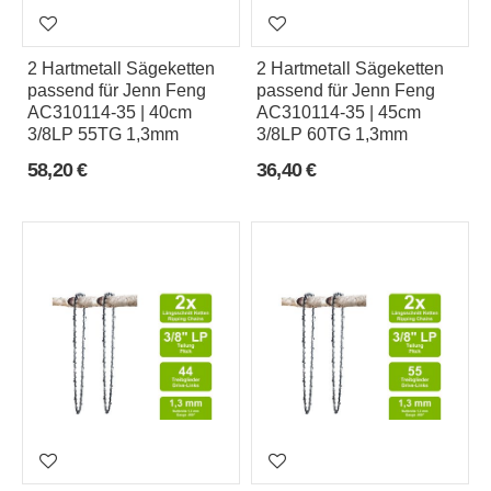
e
i
2 Hartmetall Sägeketten
2 Hartmetall Sägeketten
l
passend für Jenn Feng
passend für Jenn Feng
u
AC310114-35 | 40cm
AC310114-35 | 45cm
3/8LP 55TG 1,3mm
3/8LP 60TG 1,3mm
n
58,20 €
36,40 €
g
N
u
t
b
r
e
i
t