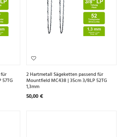
für
2 Hartmetall Sägeketten passend für
P 57TG
Mountfield MC438 | 35cm 3/8LP 52TG
1,3mm
50,00 €