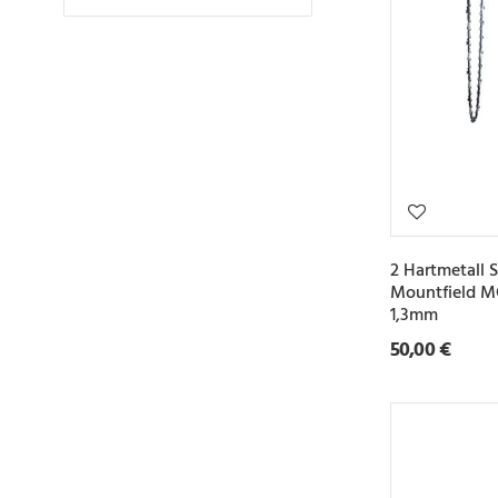
2 Hartmetall 
Mountfield M
1,3mm
50,00 €