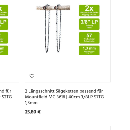
nd für
2 Längsschnitt Sägeketten passend für
P 52TG
Mountfield MC 3616 | 40cm 3/8LP 57TG
1,3mm
25,80 €