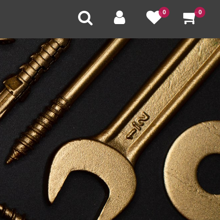
0
0
U
V
W
X
Y
Z