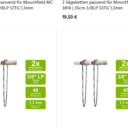
passend für Mountfield MC
2 Sägeketten passend für Mount
3/8LP 57TG 1,3mm
3814 | 35cm 3/8LP 53TG 1,3mm
19,50 €