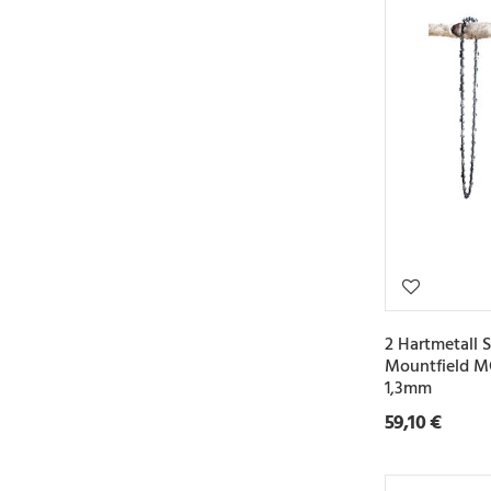
2 Hartmetall 
Mountfield M
1,3mm
59,10 €