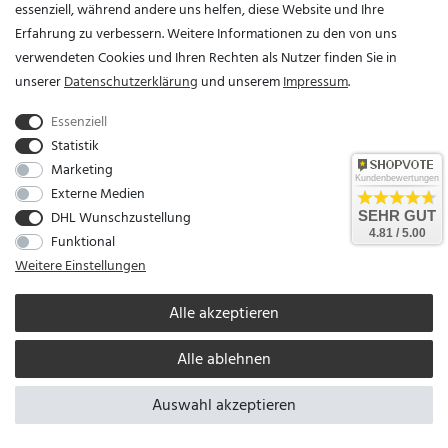
essenziell, während andere uns helfen, diese Website und Ihre
Tel.: +49 211 384240
Erfahrung zu verbessern. Weitere Informationen zu den von uns
Fax: +49 211 38424999
verwendeten Cookies und Ihren Rechten als Nutzer finden Sie in
E-Mail: poststelle@ldi.nrw.de
unserer
Daten­schutz­erklärung
und unserem
Impressum
.
Widerspruchsrecht
Essenziell
Beruhen die hier aufgeführten personenbezogenen
Statistik
Datenverarbeitungen auf Grundlage unseres berechtigten Interesses
Marketing
Kundenbewertungen
nach Art. 6 Abs. 1 lit. f DSGVO, haben Sie das Recht aus Gründen, die
Externe Medien
sich aus Ihrer besonderen Situation ergeben, jederzeit diesen
DHL Wunschzustellung
SEHR GUT
Verarbeitungen mit Wirkung für die Zukunft zu widersprechen.
4.81 / 5.00
Funktional
Nach erfolgtem Widerspruch wird die Verarbeitung der betroffenen
Weitere Einstellungen
Daten beendet, es sei denn, wir können zwingende schutzwürdige
Gründe für die Verarbeitung nachweisen, die Ihren Interessen,
Alle akzeptieren
Rechten und Freiheiten überwiegen, oder wenn die Verarbeitung der
Geltendmachung, Ausübung oder Verteidigung von
Alle ablehnen
Rechtsansprüchen dient.
Auswahl akzeptieren
letzte Aktualisierung: 22.10.2024