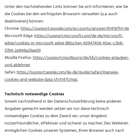
Unter den nachstehenden Links können Sie sich informieren, wie Sie
die Cookies bei den wichtigsten Browsern verwalten (u.a. auch
deaktivieren) können:
Chrome:
https://support.google.com/accounts/answer/61416?hl=de
Microsoft Edge:
https://support.microsoft.com/de-de/microsoft-
edge/cookies-in-microsoft-edge-lB6schen-63947406-40ac-c3b8-
57b9-2a946a29ae09
Mozilla Firefox:
https://support.mozilla.org/de/kb/cookies-erlauben-
und-ablehnen
Safari:
https://support.apple.com/de-de/guide/safari/manage-
cookies-and-website-data-sfri11471/mac
Technisch notwendige Cookies
Soweit nachstehend in der Datenschutzerklärung keine anderen
Angaben gemacht werden setzen wir nur diese technisch
notwendigen Cookies zu dem Zweck ein, unser Angebot
nutzerfreundlicher, effektiver und sicherer zu machen. Des Weiteren
ermöglichen Cookies unseren Systemen, Ihren Browser auch nach