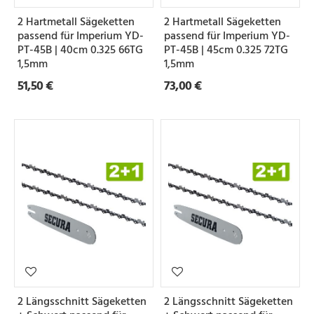
e
2 Hartmetall Sägeketten
2 Hartmetall Sägeketten
i
passend für Imperium YD-
passend für Imperium YD-
l
PT-45B | 40cm 0.325 66TG
PT-45B | 45cm 0.325 72TG
1,5mm
1,5mm
u
51,50 €
73,00 €
n
g
N
u
t
b
r
e
i
2 Längsschnitt Sägeketten
2 Längsschnitt Sägeketten
t