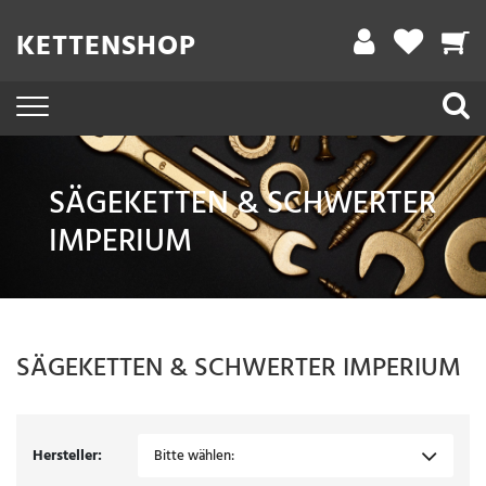
Filter
KETTENSHOP
A
r
b
e
SÄGEKETTEN & SCHWERTER
i
IMPERIUM
t
s
l
ä
SÄGEKETTEN & SCHWERTER
IMPERIUM
n
g
e
Hersteller:
Bitte wählen: