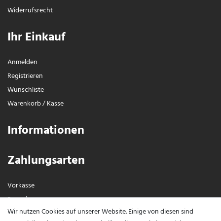
Widerrufs­recht
Ihr Einkauf
Anmelden
Registrieren
Wunschliste
Warenkorb
/
Kasse
Informationen
Zahlungsarten
Vorkasse
Paypal
Wir nutzen Cookies auf unserer Website. Einige von diesen sind
Visa / Mastercard