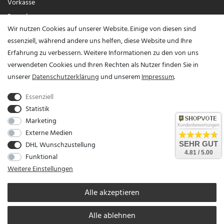
Vorkasse
Paypal
Wir nutzen Cookies auf unserer Website. Einige von diesen sind
Visa / Mastercard
essenziell, während andere uns helfen, diese Website und Ihre
Erfahrung zu verbessern. Weitere Informationen zu den von uns
Vertrag widerrufen?
verwendeten Cookies und Ihren Rechten als Nutzer finden Sie in
unserer
Daten­schutz­erklärung
und unserem
Impressum
.
Essenziell
Statistik
Marketing
Kundenbewertungen
Externe Medien
DHL Wunschzustellung
SEHR GUT
Unser Unternehmen sammelt über den unabhängigen Dienstleister SHOPVOTE
4.81 / 5.00
Funktional
Bewertungen. SHOPVOTE setzt automatische und manuelle Maßnahmen ein, um
Weitere Einstellungen
Bewertungen zu verifizieren.
Informationen zur Echtheit von Kundenbewertungen auf
SHOPVOTE finden Sie hier
.
Alle akzeptieren
Alle ablehnen
* Alle Preise verstehen sich inkl. gesetzl. MwSt. zzgl.
Versandkosten
© copyright 2026